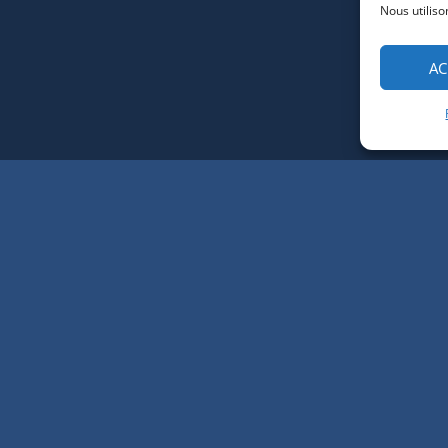
Nous utiliso
AC
on
CONT
e notre équipe vous