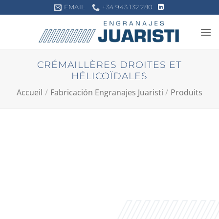
Passer
EMAIL
+34 943 132 280
au
contenu
CRÉMAILLÈRES DROITES ET
HÉLICOÏDALES
Accueil
/
Fabricación Engranajes Juaristi
/
Produits