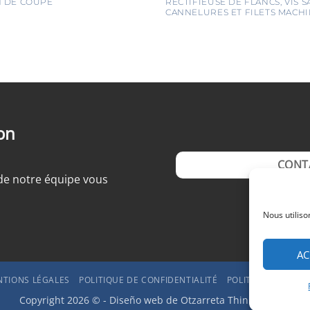
 DE COUPE
RECTIFIEUSE DE FLANCS, VIS S
CANNELURES ET FILETS MACH
on
CONT
e notre équipe vous
Nous utiliso
AC
TIONS LÉGALES
POLITIQUE DE CONFIDENTIALITÉ
POLITIQUE DE COO
Copyright 2026 © - Diseño web de
Otzarreta Think & Make