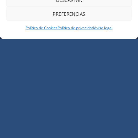
PREFERENCIAS
Política de Cookies
Política de privacidad
Aviso legal
Estamos a tu disposición
Envíanos tu solicitud y un miembro de nuestro
equipo se pondrá en contacto a la mayor brevedad
posible.