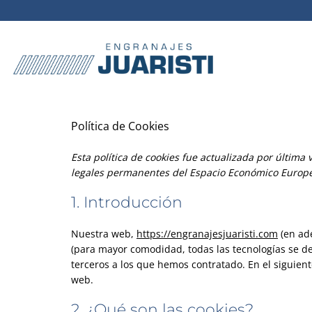
Saltar
al
contenido
Política de Cookies
Esta política de cookies fue actualizada por última 
legales permanentes del Espacio Económico Europe
1. Introducción
Nuestra web,
https://engranajesjuaristi.com
(en ade
(para mayor comodidad, todas las tecnologías se d
terceros a los que hemos contratado. En el siguie
web.
2. ¿Qué son las cookies?