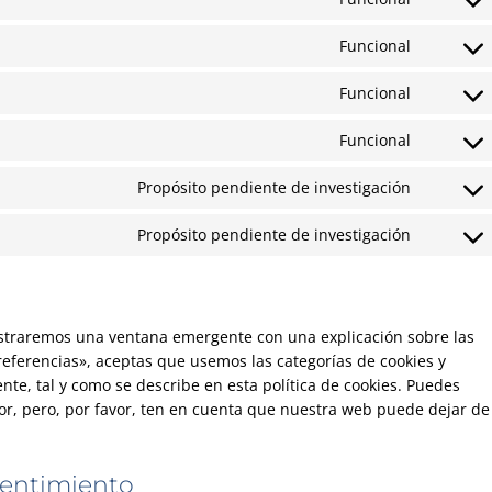
Consent
to
Funcional
service
Consent
complian
to
Funcional
service
Consent
wordpres
to
Funcional
service
Consent
wpml
to
Propósito pendiente de investigación
service
Consent
wordfenc
to
Propósito pendiente de investigación
service
Consent
youtube
to
service
varios
ostraremos una ventana emergente con una explicación sobre las
eferencias», aceptas que usemos las categorías de cookies y
te, tal y como se describe en esta política de cookies. Puedes
dor, pero, por favor, ten en cuenta que nuestra web puede dejar de
sentimiento