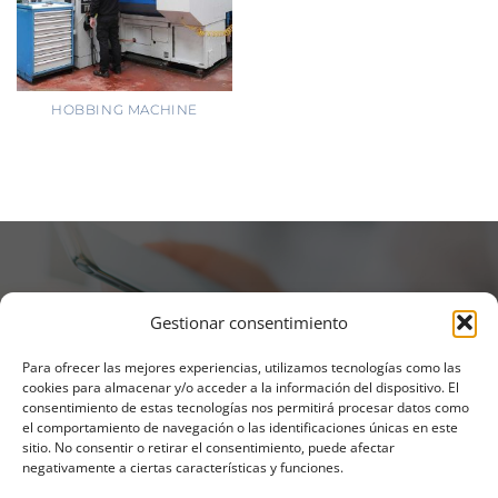
HOBBING MACHINE
We are at your disposal
Gestionar consentimiento
Para ofrecer las mejores experiencias, utilizamos tecnologías como las
Send us your request and a member of our team will
cookies para almacenar y/o acceder a la información del dispositivo. El
contact you as soon as possible.
consentimiento de estas tecnologías nos permitirá procesar datos como
el comportamiento de navegación o las identificaciones únicas en este
sitio. No consentir o retirar el consentimiento, puede afectar
negativamente a ciertas características y funciones.