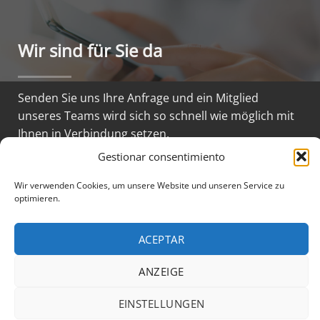
Wir sind für Sie da
Senden Sie uns Ihre Anfrage und ein Mitglied
unseres Teams wird sich so schnell wie möglich mit
Ihnen in Verbindung setzen.
Gestionar consentimiento
Wir verwenden Cookies, um unsere Website und unseren Service zu
optimieren.
KONTAKTIEREN SIE UNS
ACEPTAR
ANZEIGE
RECHTLICHER HINWEIS
DATENSCHUTZERKLÄRUNG
EINSTELLUNGEN
COOKIE-RICHTLINIE